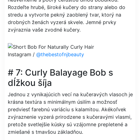
Rozdeľte hrubé, široké kučery do strany alebo do
stredu a vytvorte pekný zaoblený tvar, ktorý na
drobných ženách vyzerá skvele. Jemné prvky
zvýraznia vaše zvodné kučery.
Instagram /
@thebestofnjbeauty
# 7: Curly Balayage Bob s
dĺžkou šíja
Jednou z vynikajúcich vecí na kučeravých vlasoch je
krásna textúra s minimálnym úsilím a možnosť
predviesť farebnú variáciu s kalamitou. Akékoľvek
zvýraznenie vyzerá prirodzene s kučeravými vlasmi,
pretože svetlejšie kúsky sú vzájomne prepletené a
zmiešané s tmavšou základňou.