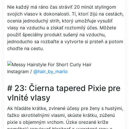
Nie každý má ráno čas stráviť 20 minút stylingom
svojich vlasov k dokonalosti. Tí, ktorí žijú na cestách,
ocenia jednoduchý strih, ktorý umožňuje vysušiť
vlasy na vzduchu a získať roztomilý účes. Môžete
použiť špeciálny produkt sušený na vzduchu,
jednoducho sa rozbaľte a vytvorte si prsteň a potom
choďte na cestu.
Instagram /
@hair_by_marlo
# 23: Čierna tapered Pixie pre
vlnité vlasy
Ak hľadáte krátke, zvlnené účesy pre ženy s hustými,
ťažko skrotiteľnými vlasmi, skúste krátku, zúženú
pixie s objemným vrchom. Úzke orezané kríže
pomáhajú regulovať hlasitosť a vyrastené rany a