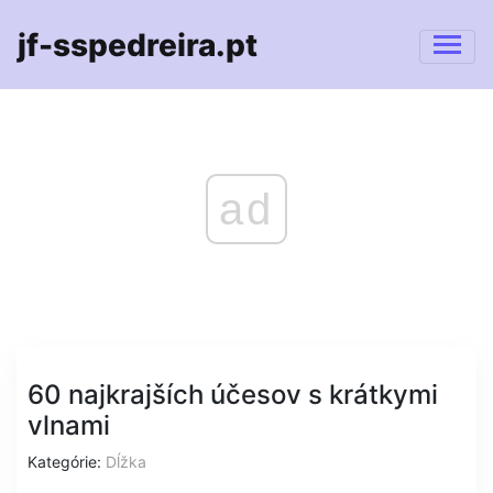
jf-sspedreira.pt
ad
60 najkrajších účesov s krátkymi
vlnami
Kategórie:
Dĺžka