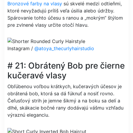
Bronzové farby na vlasy
sú skvelé medzi odtieňmi,
ktoré nevyžadujú príliš veľa úsilia alebo údržby.
Spárovanie tohto účesu s ranou a „mokrým“ štýlom
pre zvlnené vlasy určite otočí hlavu.
Instagram /
@atoya_thecurlyhairstudio
# 21: Obrátený Bob pre čierne
kučeravé vlasy
Obľúbenou voľbou krátkych, kučeravých účesov je
obrátená bob, ktorá sa dá fúknuť a nosiť rovno.
Čeľusťový strih je jemne šikmý a na boku sa delí a
dlhé, skákacie bočné rany dodávajú vášmu vzhľadu
výraznú eleganciu.