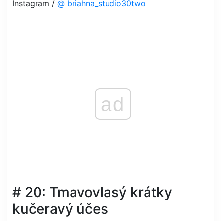
Instagram /
@ briahna_studio30two
ad
# 20: Tmavovlasý krátky
kučeravý účes