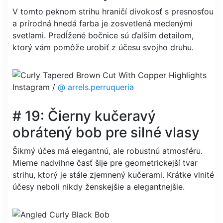
V tomto peknom strihu hraničí divokosť s presnosťou
a prírodná hnedá farba je zosvetlená medenými
svetlami. Predĺžené bočnice sú ďalším detailom,
ktorý vám pomôže urobiť z účesu svojho druhu.
Instagram /
@ arrels.perruqueria
# 19: Čierny kučeravý
obrátený bob pre silné vlasy
Šikmý účes má elegantnú, ale robustnú atmosféru.
Mierne nadvihne časť šije pre geometrickejší tvar
strihu, ktorý je stále zjemnený kučerami. Krátke vlnité
účesy neboli nikdy ženskejšie a elegantnejšie.