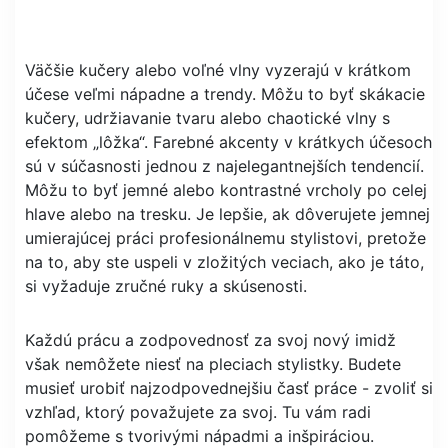
Väčšie kučery alebo voľné vlny vyzerajú v krátkom
účese veľmi nápadne a trendy. Môžu to byť skákacie
kučery, udržiavanie tvaru alebo chaotické vlny s
efektom „lôžka“. Farebné akcenty v krátkych účesoch
sú v súčasnosti jednou z najelegantnejších tendencií.
Môžu to byť jemné alebo kontrastné vrcholy po celej
hlave alebo na tresku. Je lepšie, ak dôverujete jemnej
umierajúcej práci profesionálnemu stylistovi, pretože
na to, aby ste uspeli v zložitých veciach, ako je táto,
si vyžaduje zručné ruky a skúsenosti.
Každú prácu a zodpovednosť za svoj nový imidž
však nemôžete niesť na pleciach stylistky. Budete
musieť urobiť najzodpovednejšiu časť práce - zvoliť si
vzhľad, ktorý považujete za svoj. Tu vám radi
pomôžeme s tvorivými nápadmi a inšpiráciou.