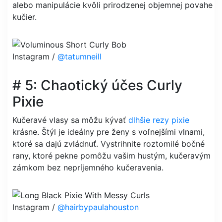
alebo manipulácie kvôli prirodzenej objemnej povahe
kučier.
Instagram /
@tatumneill
# 5: Chaotický účes Curly
Pixie
Kučeravé vlasy sa môžu kývať
dlhšie rezy pixie
krásne. Štýl je ideálny pre ženy s voľnejšími vlnami,
ktoré sa dajú zvládnuť. Vystrihnite roztomilé bočné
rany, ktoré pekne pomôžu vašim hustým, kučeravým
zámkom bez nepríjemného kučeravenia.
Instagram /
@hairbypaulahouston