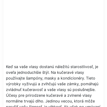
Keď sa vaše vlasy dostanú náležitú starostlivosť, je
oveľa jednoduchšie štýl. Na kučeravé vlasy
používajte šampóny, masky a kondicionéry. Tieto
výrobky vyživujú a zvlhčujú vaše zámky, pomáhajú
zvládnuť kučeravosť a vaše vlasy sú poslušnejšie.
Účesy pre prirodzene kučeravé a zvlnené vlasy
normálne trvajú dlho. Jedinou vecou, ​​ktorá môže
narušiť vašu činnosť, je vlhkosť. Ak však po umývaní