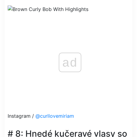
ad
Instagram /
@curllovemiriam
# 8: Hnedé kučeravé vlasy so