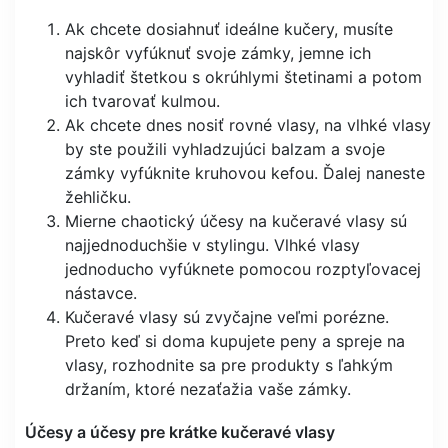
Ak chcete dosiahnuť ideálne kučery, musíte
najskôr vyfúknuť svoje zámky, jemne ich
vyhladiť štetkou s okrúhlymi štetinami a potom
ich tvarovať kulmou.
Ak chcete dnes nosiť rovné vlasy, na vlhké vlasy
by ste použili vyhladzujúci balzam a svoje
zámky vyfúknite kruhovou kefou. Ďalej naneste
žehličku.
Mierne chaotický účesy na kučeravé vlasy sú
najjednoduchšie v stylingu. Vlhké vlasy
jednoducho vyfúknete pomocou rozptyľovacej
nástavce.
Kučeravé vlasy sú zvyčajne veľmi porézne.
Preto keď si doma kupujete peny a spreje na
vlasy, rozhodnite sa pre produkty s ľahkým
držaním, ktoré nezaťažia vaše zámky.
Účesy a účesy pre krátke kučeravé vlasy