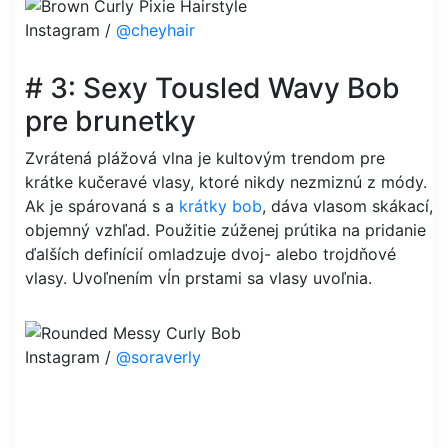
Instagram /
@cheyhair
# 3: Sexy Tousled Wavy Bob
pre brunetky
Zvrátená plážová vlna je kultovým trendom pre
krátke kučeravé vlasy, ktoré nikdy nezmiznú z módy.
Ak je spárovaná s a
krátky bob
, dáva vlasom skákací,
objemný vzhľad. Použitie zúženej prútika na pridanie
ďalších definícií omladzuje dvoj- alebo trojdňové
vlasy. Uvoľnením vĺn prstami sa vlasy uvoľnia.
Instagram /
@soraverly