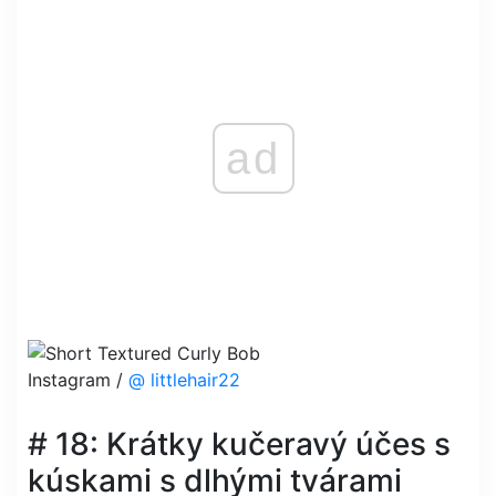
ad
Instagram /
@ littlehair22
# 18: Krátky kučeravý účes s
kúskami s dlhými tvárami