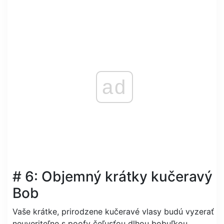
ad
# 6: Objemný krátky kučeravý
Bob
Vaše krátke, prirodzene kučeravé vlasy budú vyzerať
neuveriteľne s poofy čeľusťou dlhou bobuľkou.