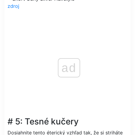
zdroj
ad
# 5: Tesné kučery
Dosiahnite tento éterický vzhľad tak, že si striháte