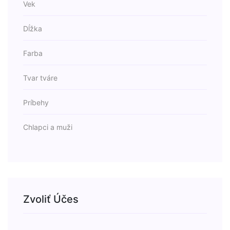
Vek
Dĺžka
Farba
Tvar tváre
Príbehy
Chlapci a muži
Zvoliť Účes