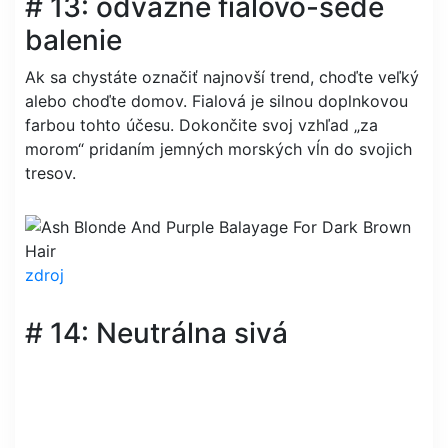
# 13: odvážne fialovo-šedé
balenie
Ak sa chystáte označiť najnovší trend, choďte veľký
alebo choďte domov. Fialová je silnou doplnkovou
farbou tohto účesu. Dokončite svoj vzhľad „za
morom“ pridaním jemných morských vĺn do svojich
tresov.
zdroj
# 14: Neutrálna sivá