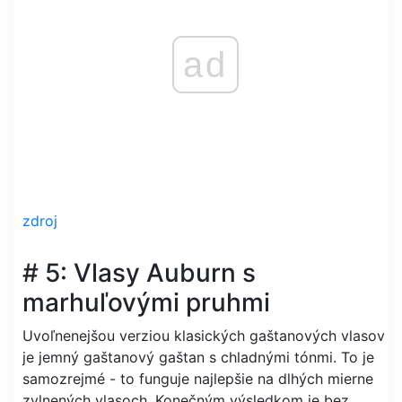
ad
zdroj
# 5: Vlasy Auburn s
marhuľovými pruhmi
Uvoľnenejšou verziou klasických gaštanových vlasov
je jemný gaštanový gaštan s chladnými tónmi. To je
samozrejmé - to funguje najlepšie na dlhých mierne
zvlnených vlasoch. Konečným výsledkom je bez