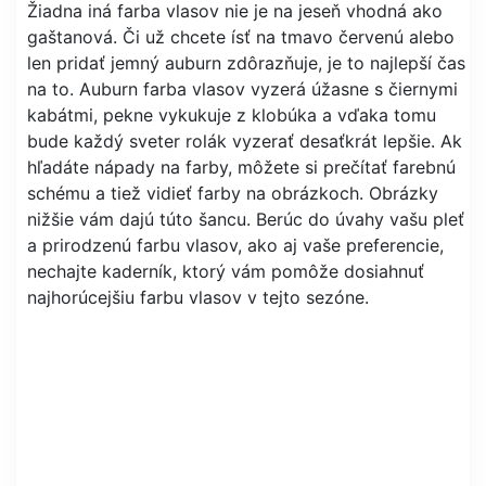
Žiadna iná farba vlasov nie je na jeseň vhodná ako
gaštanová. Či už chcete ísť na tmavo červenú alebo
len pridať jemný auburn zdôrazňuje, je to najlepší čas
na to. Auburn farba vlasov vyzerá úžasne s čiernymi
kabátmi, pekne vykukuje z klobúka a vďaka tomu
bude každý sveter rolák vyzerať desaťkrát lepšie. Ak
hľadáte nápady na farby, môžete si prečítať farebnú
schému a tiež vidieť farby na obrázkoch. Obrázky
nižšie vám dajú túto šancu. Berúc do úvahy vašu pleť
a prirodzenú farbu vlasov, ako aj vaše preferencie,
nechajte kaderník, ktorý vám pomôže dosiahnuť
najhorúcejšiu farbu vlasov v tejto sezóne.