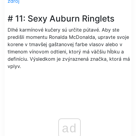
zdroj
# 11: Sexy Auburn Ringlets
Dlhé karmínové kučery sú určite pútavé. Aby ste
predišli momentu Ronalda McDonalda, upravte svoje
korene v tmavšej gaštanovej farbe vlasov alebo v
tlmenom vínovom odtieni, ktorý má väčšiu hĺbku a
definíciu. Výsledkom je zvýraznená značka, ktorá má
vplyv.
ad