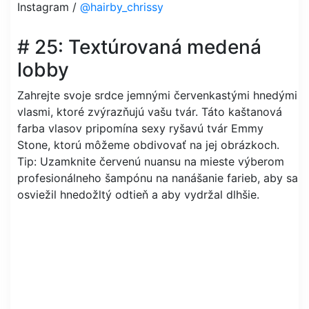
Instagram /
@hairby_chrissy
# 25: Textúrovaná medená
lobby
Zahrejte svoje srdce jemnými červenkastými hnedými
vlasmi, ktoré zvýrazňujú vašu tvár. Táto kaštanová
farba vlasov pripomína sexy ryšavú tvár Emmy
Stone, ktorú môžeme obdivovať na jej obrázkoch.
Tip: Uzamknite červenú nuansu na mieste výberom
profesionálneho šampónu na nanášanie farieb, aby sa
osviežil hnedožltý odtieň a aby vydržal dlhšie.