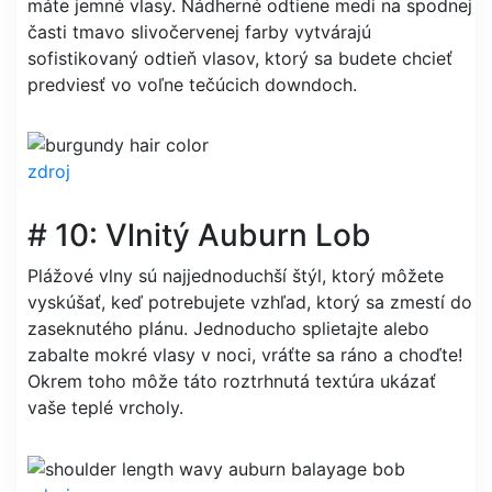
máte jemné vlasy. Nádherné odtiene medi na spodnej
časti tmavo slivočervenej farby vytvárajú
sofistikovaný odtieň vlasov, ktorý sa budete chcieť
predviesť vo voľne tečúcich downdoch.
zdroj
# 10: Vlnitý Auburn Lob
Plážové vlny sú najjednoduchší štýl, ktorý môžete
vyskúšať, keď potrebujete vzhľad, ktorý sa zmestí do
zaseknutého plánu. Jednoducho splietajte alebo
zabalte mokré vlasy v noci, vráťte sa ráno a choďte!
Okrem toho môže táto roztrhnutá textúra ukázať
vaše teplé vrcholy.