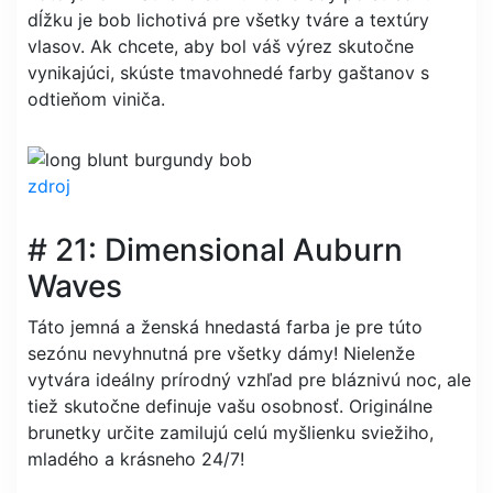
dĺžku je bob lichotivá pre všetky tváre a textúry
vlasov. Ak chcete, aby bol váš výrez skutočne
vynikajúci, skúste tmavohnedé farby gaštanov s
odtieňom viniča.
zdroj
# 21: Dimensional Auburn
Waves
Táto jemná a ženská hnedastá farba je pre túto
sezónu nevyhnutná pre všetky dámy! Nielenže
vytvára ideálny prírodný vzhľad pre bláznivú noc, ale
tiež skutočne definuje vašu osobnosť. Originálne
brunetky určite zamilujú celú myšlienku sviežiho,
mladého a krásneho 24/7!