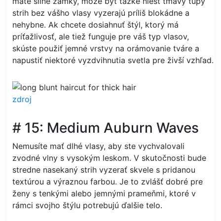
máte silné zámky, môže byť ťažké niesť tmavý tupý
strih bez vášho vlasy vyzerajú príliš blokádne a
nehybne. Ak chcete dosiahnuť štýl, ktorý má
príťažlivosť, ale tiež funguje pre váš typ vlasov,
skúste použiť jemné vrstvy na orámovanie tváre a
napustiť niektoré vyzdvihnutia svetla pre živší vzhľad.
zdroj
# 15: Medium Auburn Waves
Nemusíte mať dlhé vlasy, aby ste vychvalovali
zvodné vlny s vysokým leskom. V skutočnosti bude
stredne nasekaný strih vyzerať skvele s pridanou
textúrou a výraznou farbou. Je to zvlášť dobré pre
ženy s tenkými alebo jemnými prameňmi, ktoré v
rámci svojho štýlu potrebujú ďalšie telo.