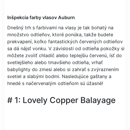
Inšpekcia farby vlasov Auburn
Dnešný trh s farbivami na vlasy je tak bohatý na
množstvo odtieňov, ktoré ponúka, takže budete
prekvapení, koľko fantastických červených odtieňov
sa dá nájsť vonku. V závislosti od odtieňa pokožky si
môžete zvoliť chladič alebo teplejšiu červenú, ísť do
svetlejšieho alebo tmavšieho odtieňa, vrhať
babylighty do zmesi alebo si zahrať s zvýraznením
svetiel a slabými bodmi. Nasledujúce gaštany a
hnedé s načervenalým odtieňom sú úžasné!
# 1: Lovely Copper Balayage