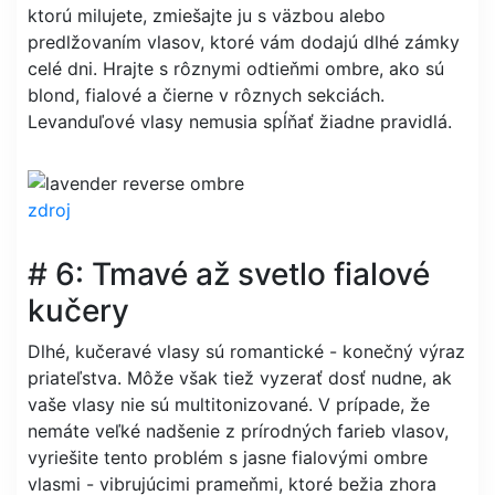
ktorú milujete, zmiešajte ju s väzbou alebo
predlžovaním vlasov, ktoré vám dodajú dlhé zámky
celé dni. Hrajte s rôznymi odtieňmi ombre, ako sú
blond, fialové a čierne v rôznych sekciách.
Levanduľové vlasy nemusia spĺňať žiadne pravidlá.
zdroj
# 6: Tmavé až svetlo fialové
kučery
Dlhé, kučeravé vlasy sú romantické - konečný výraz
priateľstva. Môže však tiež vyzerať dosť nudne, ak
vaše vlasy nie sú multitonizované. V prípade, že
nemáte veľké nadšenie z prírodných farieb vlasov,
vyriešite tento problém s jasne fialovými ombre
vlasmi - vibrujúcimi prameňmi, ktoré bežia zhora