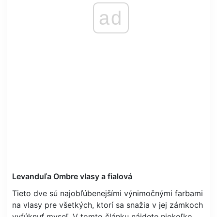
ad
Levanduľa Ombre vlasy a fialová
Tieto dve sú najobľúbenejšími výnimočnými farbami
na vlasy pre všetkých, ktorí sa snažia v jej zámkoch
vyfúknuť myseľ. V tomto článku nájdete niekoľko