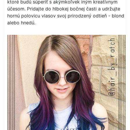
ktoré budú súperiť s akýmkoľvek iným kreatívnym
účesom. Pridajte do hlbokej bočnej časti a udržujte
hornú polovicu vlasov svoj prirodzený odtieň - blond
alebo hnedú.