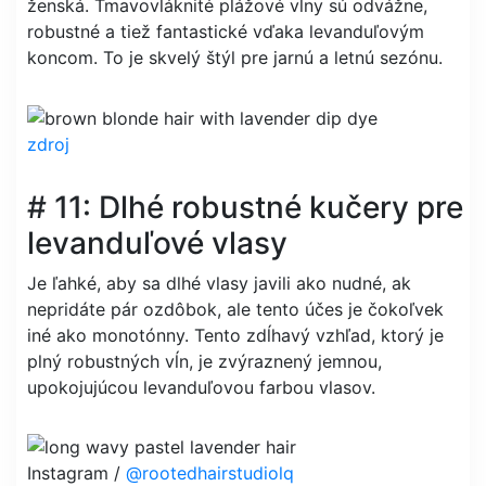
ženská. Tmavovláknité plážové vlny sú odvážne,
robustné a tiež fantastické vďaka levanduľovým
koncom. To je skvelý štýl pre jarnú a letnú sezónu.
zdroj
# 11: Dlhé robustné kučery pre
levanduľové vlasy
Je ľahké, aby sa dlhé vlasy javili ako nudné, ak
nepridáte pár ozdôbok, ale tento účes je čokoľvek
iné ako monotónny. Tento zdĺhavý vzhľad, ktorý je
plný robustných vĺn, je zvýraznený jemnou,
upokojujúcou levanduľovou farbou vlasov.
Instagram /
@rootedhairstudiolq