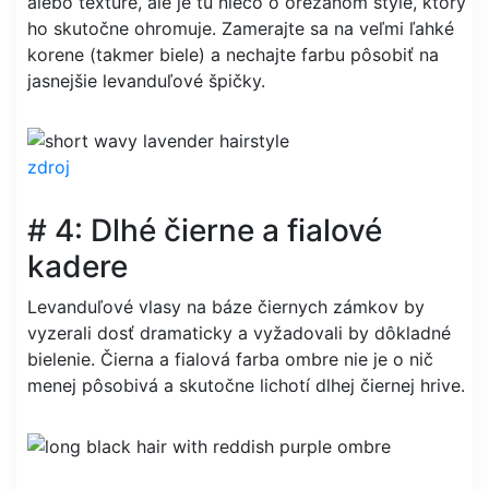
alebo textúre, ale je tu niečo o orezanom štýle, ktorý
ho skutočne ohromuje. Zamerajte sa na veľmi ľahké
korene (takmer biele) a nechajte farbu pôsobiť na
jasnejšie levanduľové špičky.
zdroj
# 4: Dlhé čierne a fialové
kadere
Levanduľové vlasy na báze čiernych zámkov by
vyzerali dosť dramaticky a vyžadovali by dôkladné
bielenie. Čierna a fialová farba ombre nie je o nič
menej pôsobivá a skutočne lichotí dlhej čiernej hrive.