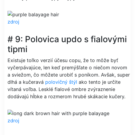
zdroj
# 9: Polovica updo s fialovými
tipmi
Existuje toľko verzií účesu copu, že to môže byť
vyčerpávajúce, len keď premýšľate o niečom novom
a sviežom, čo môžete urobiť s poníkom. Avšak, super
dlhá a kučeravá
polovičný štýl
ako tento je určite
vítaná voľba. Lesklé fialové ombre zvýraznenie
dodávajú hĺbke a rozmerom hrubé skákacie kučery.
zdroj