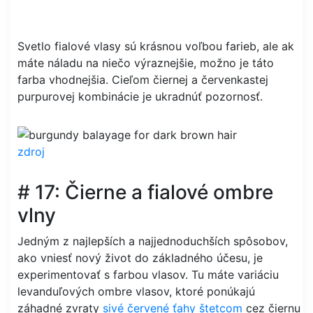
Svetlo fialové vlasy sú krásnou voľbou farieb, ale ak
máte náladu na niečo výraznejšie, možno je táto
farba vhodnejšia. Cieľom čiernej a červenkastej
purpurovej kombinácie je ukradnúť pozornosť.
zdroj
# 17: Čierne a fialové ombre
vlny
Jedným z najlepších a najjednoduchších spôsobov,
ako vniesť nový život do základného účesu, je
experimentovať s farbou vlasov. Tu máte variáciu
levanduľových ombre vlasov, ktoré ponúkajú
záhadné zvraty
sivé červené ťahy štetcom
cez čiernu