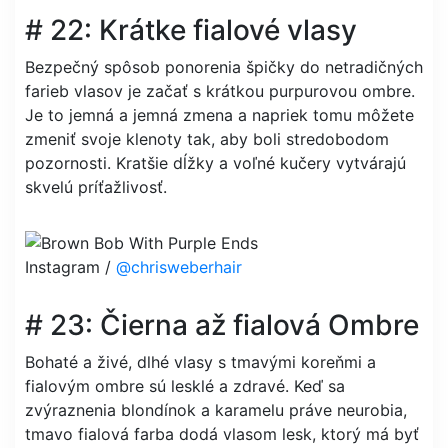
# 22: Krátke fialové vlasy
Bezpečný spôsob ponorenia špičky do netradičných
farieb vlasov je začať s krátkou purpurovou ombre.
Je to jemná a jemná zmena a napriek tomu môžete
zmeniť svoje klenoty tak, aby boli stredobodom
pozornosti. Kratšie dĺžky a voľné kučery vytvárajú
skvelú príťažlivosť.
Instagram /
@chrisweberhair
# 23: Čierna až fialová Ombre
Bohaté a živé, dlhé vlasy s tmavými koreňmi a
fialovým ombre sú lesklé a zdravé. Keď sa
zvýraznenia blondínok a karamelu práve neurobia,
tmavo fialová farba dodá vlasom lesk, ktorý má byť