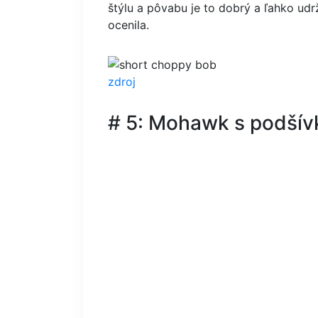
štýlu a pôvabu je to dobrý a ľahko ud
ocenila.
zdroj
# 5: Mohawk s podšív