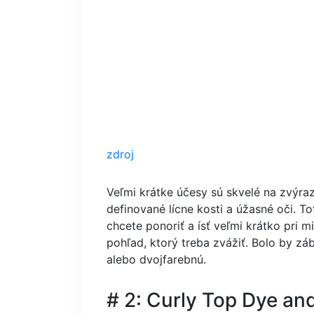
zdroj
Veľmi krátke účesy sú skvelé na zvýra
definované lícne kosti a úžasné oči. T
chcete ponoriť a ísť veľmi krátko pri m
pohľad, ktorý treba zvážiť. Bolo by zá
alebo dvojfarebnú.
# 2: Curly Top Dye an