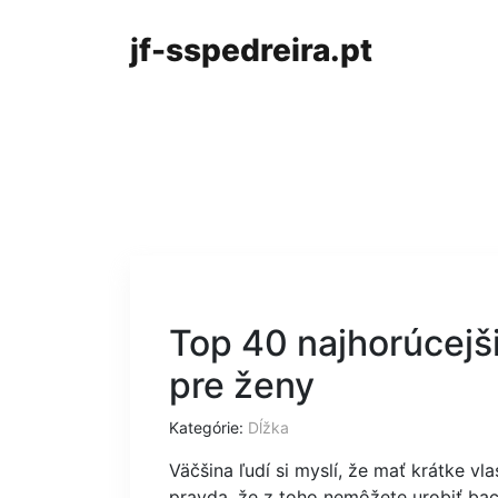
jf-sspedreira.pt
Top 40 najhorúcejš
pre ženy
Kategórie:
Dĺžka
Väčšina ľudí si myslí, že mať krátke v
pravda, že z toho nemôžete urobiť bacu