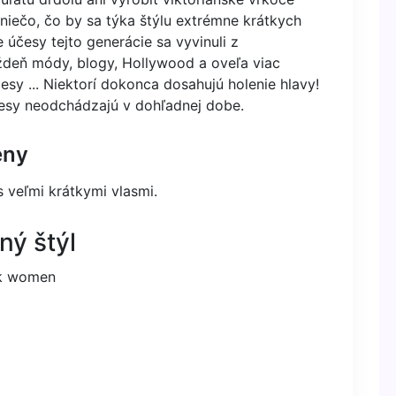
 niečo, čo by sa týka štýlu extrémne krátkych
e účesy tejto generácie sa vyvinuli z
ždeň módy, blogy, Hollywood a oveľa viac
esy ... Niektorí dokonca dosahujú holenie hlavy!
účesy neodchádzajú v dohľadnej dobe.
eny
 veľmi krátkymi vlasmi.
ný štýl