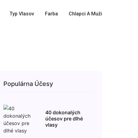
Typ Vlasov
Farba
Chlapci A Muži
Populárna Účesy
40 dokonalých
účesov pre dlhé
vlasy