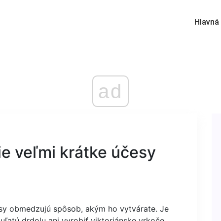
Hlavná
ad
ie veľmi krátke účesy
lasy obmedzujú spôsob, akým ho vytvárate. Je
ľatú drdolu ani vyrobiť viktoriánske vrkoče