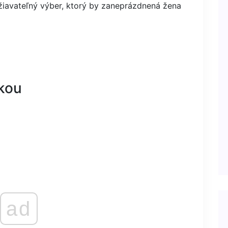
ržiavateľný výber, ktorý by zaneprázdnená žena
kou
ad