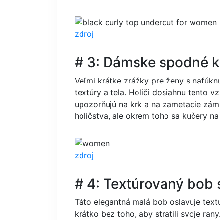
zdroj
# 3: Dámske spodné 
Veľmi krátke zrážky pre ženy s nafúkn
textúry a tela. Holiči dosiahnu tento v
upozorňujú na krk a na zametacie zámk
holičstva, ale okrem toho sa kučery na
zdroj
# 4: Textúrovaný bob 
Táto elegantná malá bob oslavuje textúr
krátko bez toho, aby stratili svoje ra