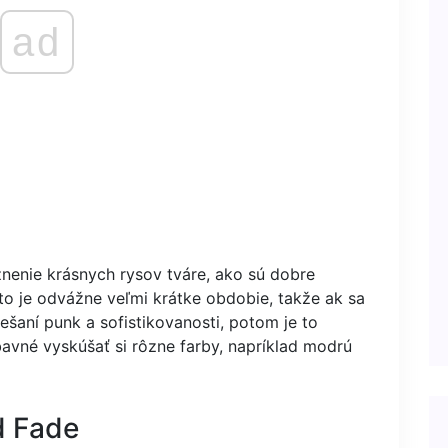
ad
znenie krásnych rysov tváre, ako sú dobre
oto je odvážne veľmi krátke obdobie, takže ak sa
iešaní punk a sofistikovanosti, potom je to
bavné vyskúšať si rôzne farby, napríklad modrú
d Fade