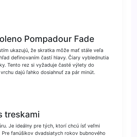
koleno Pompadour Fade
utím ukazujú, že skratka môže mať stále veľa
zhľad definovaním častí hlavy. Čiary vyblednutia
y. Tento rez si vyžaduje časté výlety do
 vrchu dajú ľahko dosiahnuť za pár minút.
s treskami
u. Je ideálny pre tých, ktorí chcú ísť veľmi
ny. Pre fanúšikov dvadsiatych rokov bubnového