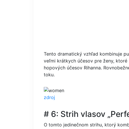
Tento dramatický vzhľad kombinuje pu
veľmi krátkych účesov pre ženy, ktoré 
hopových účesov Rihanna. Rovnobežné č
toku.
zdroj
# 6: Strih vlasov „Perf
O tomto jedinečnom strihu, ktorý kombi