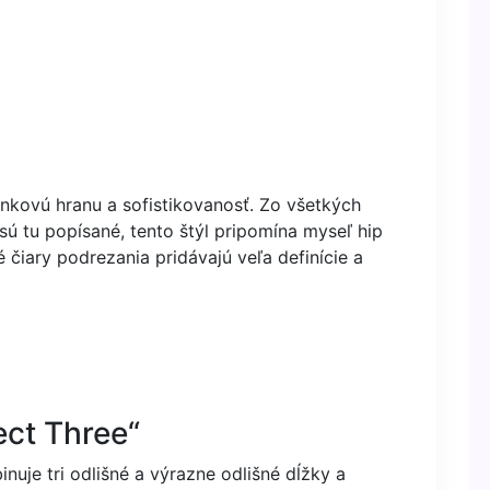
nkovú hranu a sofistikovanosť. Zo všetkých
sú tu popísané, tento štýl pripomína myseľ hip
iary podrezania pridávajú veľa definície a
ect Three“
nuje tri odlišné a výrazne odlišné dĺžky a