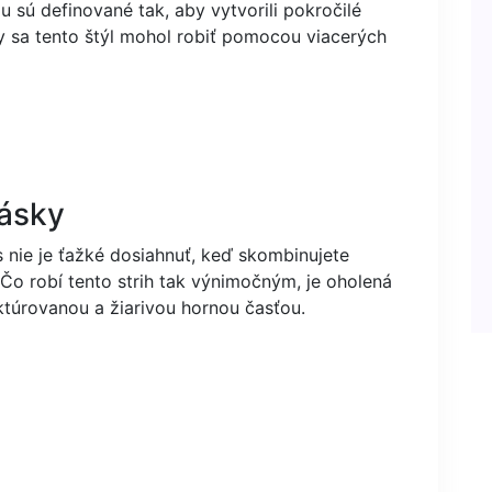
zu sú definované tak, aby vytvorili pokročilé
y sa tento štýl mohol robiť pomocou viacerých
lásky
 nie je ťažké dosiahnuť, keď skombinujete
. Čo robí tento strih tak výnimočným, je oholená
túrovanou a žiarivou hornou časťou.