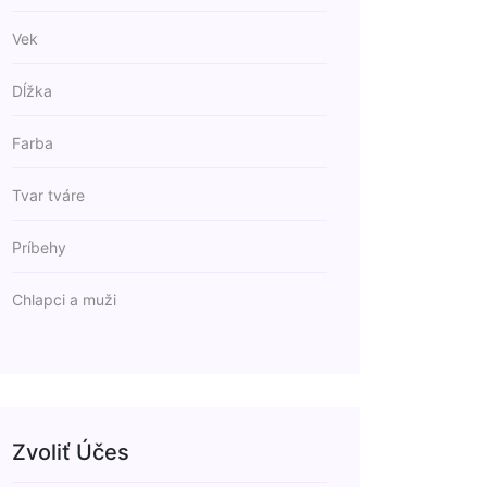
Vek
Dĺžka
Farba
Tvar tváre
Príbehy
Chlapci a muži
Zvoliť Účes