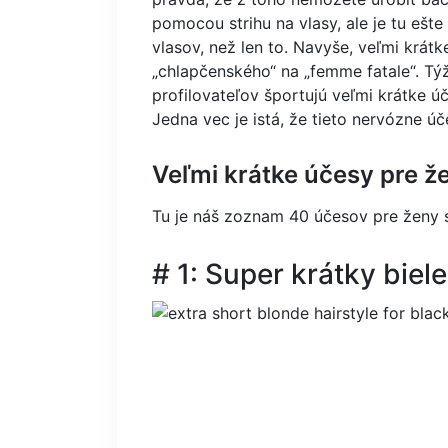
pomocou strihu na vlasy, ale je tu ešte
vlasov, než len to. Navyše, veľmi krátk
„chlapčenského“ na „femme fatale“. Tý
profilovateľov športujú veľmi krátke úč
Jedna vec je istá, že tieto nervózne 
Veľmi krátke účesy pre ž
Tu je náš zoznam 40 účesov pre ženy s
# 1: Super krátky biele