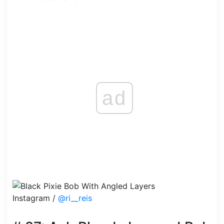
ad
Instagram /
@ri__reis