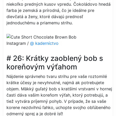
niekoľko predných kusov vpredu. Čokoládovo hnedá
farba je zemská a prírodná, čo je ideálne pre
dievčatá a ženy, ktoré dávajú prednosť
jednoduchému a priamemu strihu.
Instagram /
@ kaderníctvo
# 26: Krátky zaoblený bob s
koreňovým výťahom
Nájdenie správneho tvaru strihu pre vaše roztomilé
krátke účesy je nevyhnutné, najmä ak potrebujete
objem. Mäkký guľatý bob s kratšími vrstvami v hornej
časti dáva vašim koreňom výťah, ktorý potrebujú, a
tiež vytvára príjemný pohyb. V prípade, že sa vaše
korene nezdvihnú ľahko, uchopte svojho obľúbeného
odmerný sprej a je dobré ísť!