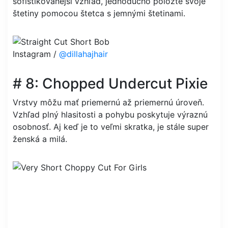
sofistikovanejší vzhľad, jednoducho položte svoje
štetiny pomocou štetca s jemnými štetinami.
Instagram /
@dillahajhair
# 8: Chopped Undercut Pixie
Vrstvy môžu mať priemernú až priemernú úroveň.
Vzhľad plný hlasitosti a pohybu poskytuje výraznú
osobnosť. Aj keď je to veľmi skratka, je stále super
ženská a milá.