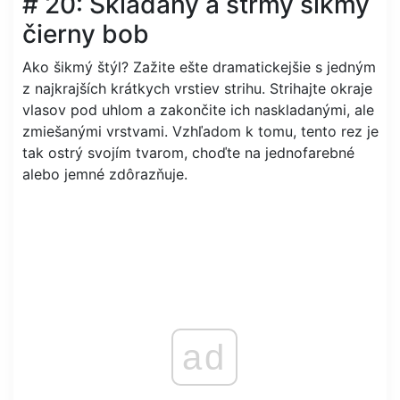
# 20: Skladaný a strmý šikmý
čierny bob
Ako šikmý štýl? Zažite ešte dramatickejšie s jedným
z najkrajších krátkych vrstiev strihu. Strihajte okraje
vlasov pod uhlom a zakončite ich naskladanými, ale
zmiešanými vrstvami. Vzhľadom k tomu, tento rez je
tak ostrý svojím tvarom, choďte na jednofarebné
alebo jemné zdôrazňuje.
ad