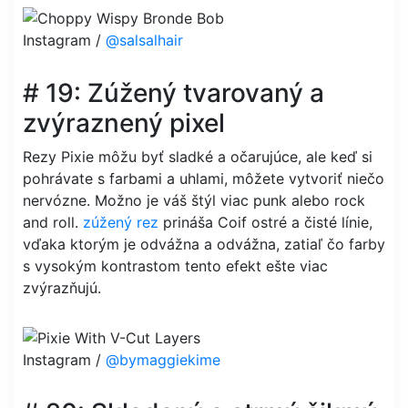
Instagram /
@salsalhair
# 19: Zúžený tvarovaný a
zvýraznený pixel
Rezy Pixie môžu byť sladké a očarujúce, ale keď si
pohrávate s farbami a uhlami, môžete vytvoriť niečo
nervózne. Možno je váš štýl viac punk alebo rock
and roll.
zúžený rez
prináša Coif ostré a čisté línie,
vďaka ktorým je odvážna a odvážna, zatiaľ čo farby
s vysokým kontrastom tento efekt ešte viac
zvýrazňujú.
Instagram /
@bymaggiekime