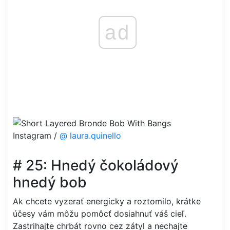
ad
Instagram /
@ laura.quinello
# 25: Hnedý čokoládový
hnedý bob
Ak chcete vyzerať energicky a roztomilo, krátke
účesy vám môžu pomôcť dosiahnuť váš cieľ.
Zastrihajte chrbát rovno cez zátyl a nechajte