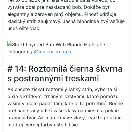
vytvára obal pre naskladanú bob. Dokáže byť
elegantný a zároveň plný objemu. Plnosť udržuje
klasický strih zaujímavý. Jasná blondínka zvýrazňuje
účes ešte viac.
Instagram /
@malenacreates
# 14: Roztomilá čierna škvrna
s postrannými treskami
Ak chcete získať roztomilý ľahký strih, vyberte si
pixie s krátkymi trhanými vrstvami, ktoré pomôžu
vašim vlasom padať tam, kde je to potrebné. Bočné
prehnané rany udrží vaše vlasy na mieste a pekne
orámujú tvár. Ak máte tmavé vlasy, zvážte použitie
modrej čiernej farby ešte hlbšie.