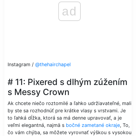
ad
Instagram /
@thehairchapel
# 11: Pixered s dlhým zúžením
s Messy Crown
Ak chcete niečo roztomilé a ľahko udržiavateľné, mali
by ste sa rozhodnúť pre krátke vlasy s vrstvami. Je
to ľahká dĺžka, ktorá sa má denne upravovať, a je
veľmi elegantná, najmä s
bočné zametané okraje
, To,
čo vám chýba, sa môžete vyrovnať výškou s vysokou