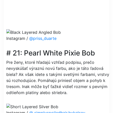
Instagram /
@priss_duarte
# 21: Pearl White Pixie Bob
Pre ženy, ktoré hľadajú vzhľad podpisu, prečo
nevyskúšať výraznú novú farbu, ako je táto ľadová
biela? Ak však idete s takými svetlými farbami, vrstvy
sú rozhodujúce. Pomáhajú priniesť objem a pohyb k
tresom. Inak môže byť ťažké vidieť rozmer s pevným
odtieňom platiny alebo striebra.
Instagram /
@ simplyspoiledhair.bykelsey