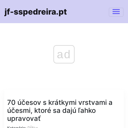
jf-sspedreira.pt
ad
70 účesov s krátkymi vrstvami a
účesmi, ktoré sa dajú ľahko
upravovať
Kategórie:
Dĺžka