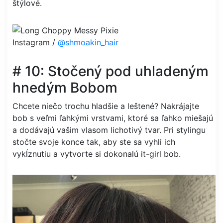
štýlové.
Instagram /
@shmoakin_hair
# 10: Stočený pod uhladeným
hnedým Bobom
Chcete niečo trochu hladšie a leštené? Nakrájajte
bob s veľmi ľahkými vrstvami, ktoré sa ľahko miešajú
a dodávajú vašim vlasom lichotivý tvar. Pri stylingu
stočte svoje konce tak, aby ste sa vyhli ich
vykĺznutiu a vytvorte si dokonalú it-girl bob.