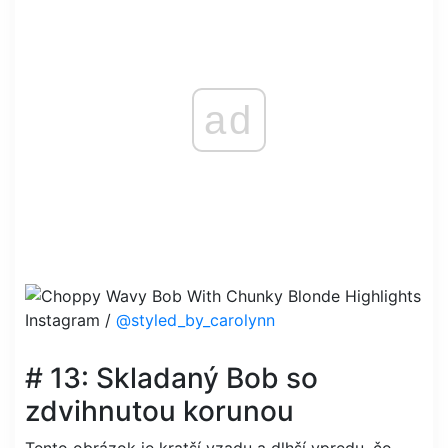
ad
Instagram /
@styled_by_carolynn
# 13: Skladaný Bob so
zdvihnutou korunou
Tento obrázok je kratší vzadu a dlhší vpredu, čo