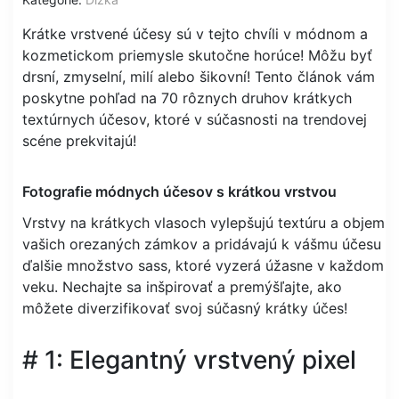
Krátke vrstvené účesy sú v tejto chvíli v módnom a
kozmetickom priemysle skutočne horúce! Môžu byť
drsní, zmyselní, milí alebo šikovní! Tento článok vám
poskytne pohľad na 70 rôznych druhov krátkych
textúrnych účesov, ktoré v súčasnosti na trendovej
scéne prekvitajú!
Fotografie módnych účesov s krátkou vrstvou
Vrstvy na krátkych vlasoch vylepšujú textúru a objem
vašich orezaných zámkov a pridávajú k vášmu účesu
ďalšie množstvo sass, ktoré vyzerá úžasne v každom
veku. Nechajte sa inšpirovať a premýšľajte, ako
môžete diverzifikovať svoj súčasný krátky účes!
# 1: Elegantný vrstvený pixel